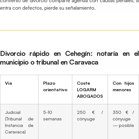
convenio de divorcio comparte agenda con causas penales; si
entra con defectos, pierde su señalamiento.
Divorcio rápido en Cehegín: notaría en el
municipio o tribunal en Caravaca
Vía
Plazo
Coste
Con hijos
orientativo
LOGARM
menores
ABOGADOS
Judicial
5-10
250 € /
350 € /
(Tribunal de
semanas
cónyuge
cónyuge
Instancia de
— posible
Caravaca)