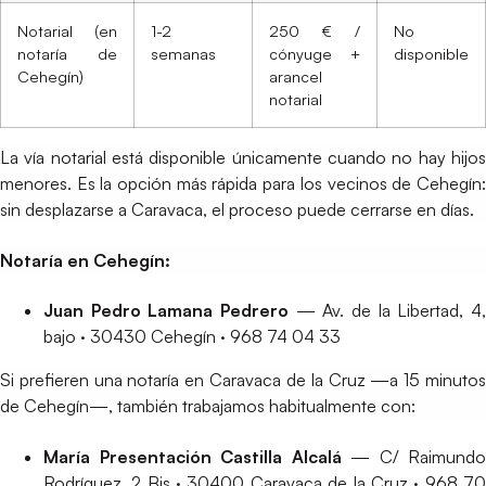
Notarial (en
1-2
250 € /
No
notaría de
semanas
cónyuge +
disponible
Cehegín)
arancel
notarial
La vía notarial está disponible únicamente cuando no hay hijos
menores. Es la opción más rápida para los vecinos de Cehegín:
sin desplazarse a Caravaca, el proceso puede cerrarse en días.
Notaría en Cehegín:
Juan Pedro Lamana Pedrero
— Av. de la Libertad, 4,
bajo · 30430 Cehegín · 968 74 04 33
Si prefieren una notaría en Caravaca de la Cruz —a 15 minutos
de Cehegín—, también trabajamos habitualmente con:
María Presentación Castilla Alcalá
— C/ Raimundo
Rodríguez, 2 Bis · 30400 Caravaca de la Cruz · 968 70