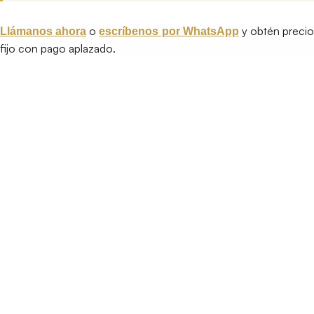
o
y obtén precio
Llámanos ahora
escríbenos por WhatsApp
fijo con pago aplazado.