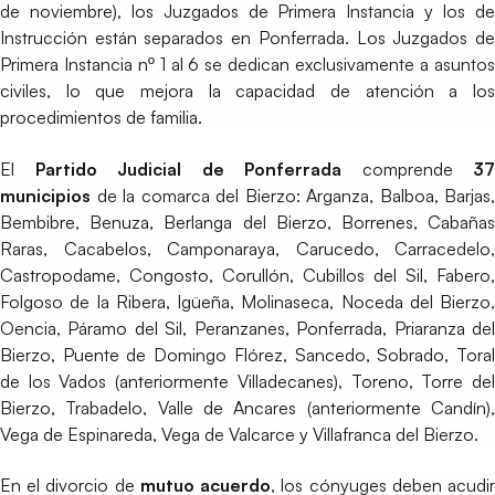
de noviembre), los Juzgados de Primera Instancia y los de
Instrucción están separados en Ponferrada. Los Juzgados de
Primera Instancia nº 1 al 6 se dedican exclusivamente a asuntos
civiles, lo que mejora la capacidad de atención a los
procedimientos de familia.
El
Partido Judicial de Ponferrada
comprende
37
municipios
de la comarca del Bierzo: Arganza, Balboa, Barjas,
Bembibre, Benuza, Berlanga del Bierzo, Borrenes, Cabañas
Raras, Cacabelos, Camponaraya, Carucedo, Carracedelo,
Castropodame, Congosto, Corullón, Cubillos del Sil, Fabero,
Folgoso de la Ribera, Igüeña, Molinaseca, Noceda del Bierzo,
Oencia, Páramo del Sil, Peranzanes, Ponferrada, Priaranza del
Bierzo, Puente de Domingo Flórez, Sancedo, Sobrado, Toral
de los Vados (anteriormente Villadecanes), Toreno, Torre del
Bierzo, Trabadelo, Valle de Ancares (anteriormente Candín),
Vega de Espinareda, Vega de Valcarce y Villafranca del Bierzo.
En el divorcio de
mutuo acuerdo
, los cónyuges deben acudi