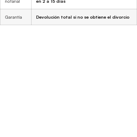
notarial
en 2 a 15 días
Garantía
Devolución total si no se obtiene el divorcio