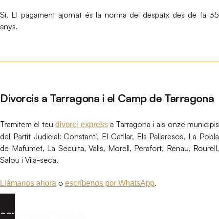
Sí. El pagament ajornat és la norma del despatx des de fa 35
anys.
Divorcis a Tarragona i el Camp de Tarragona
Tramitem el teu
a Tarragona i als onze municipi
divorci express
del Partit Judicial: Constantí, El Catllar, Els Pallaresos, La Pobla
de Mafumet, La Secuita, Valls, Morell, Perafort, Renau, Rourell,
Salou i Vila-seca.
o
.
Llámanos ahora
escríbenos por WhatsApp
CONSULTA WHATSAPP