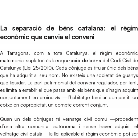
La separació de béns catalana: el règim
econòmic que canvia el conveni
A Tarragona, com a tota Catalunya, el règim econòmic
matrimonial supletori és la
separació de béns
del Codi Civil de
Catalunya (Llei 25/2010). Cada cònjuge és titular únic dels béns
que ha adquirit al seu nom. No existeix una societat de guanys
que liquidar. La part patrimonial del conveni regulador, per tant,
es limita a establir el que passa amb els béns que s’hagin adquirit
conjuntament en proindivís —l’habitatge familiar compartit, un
cotxe en copropietat, un compte corrent conjunt.
Quan un dels cònjuges té veïnatge civil comú —procedent
d’una altra comunitat autònoma i sense haver adquirit el
veïnatge civil català— la llei aplicable al règim econòmic pot ser