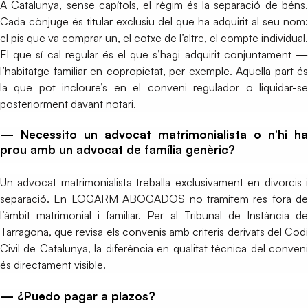
A Catalunya, sense capítols, el règim és la separació de béns.
Cada cònjuge és titular exclusiu del que ha adquirit al seu nom:
el pis que va comprar un, el cotxe de l’altre, el compte individual.
El que sí cal regular és el que s’hagi adquirit conjuntament —
l’habitatge familiar en copropietat, per exemple. Aquella part és
la que pot incloure’s en el conveni regulador o liquidar-se
posteriorment davant notari.
— Necessito un advocat matrimonialista o n’hi ha
prou amb un advocat de família genèric?
Un advocat matrimonialista treballa exclusivament en divorcis i
separació. En LOGARM ABOGADOS no tramitem res fora de
l’àmbit matrimonial i familiar. Per al Tribunal de Instància de
Tarragona, que revisa els convenis amb criteris derivats del Codi
Civil de Catalunya, la diferència en qualitat tècnica del conveni
és directament visible.
— ¿Puedo pagar a plazos?