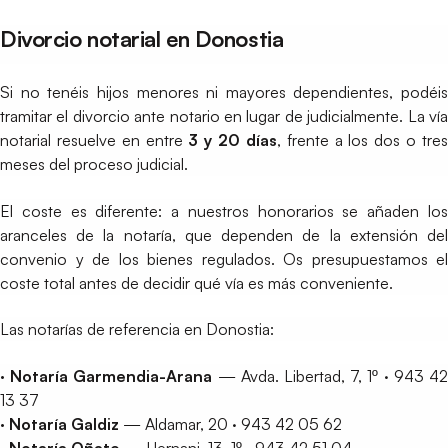
Divorcio notarial en Donostia
Si no tenéis hijos menores ni mayores dependientes, podéis
tramitar el divorcio ante notario en lugar de judicialmente. La vía
notarial resuelve en entre
3 y 20 días
, frente a los dos o tre
meses del proceso judicial.
El coste es diferente: a nuestros honorarios se añaden los
aranceles de la notaría, que dependen de la extensión del
convenio y de los bienes regulados. Os presupuestamos el
coste total antes de decidir qué vía es más conveniente.
Las notarías de referencia en Donostia:
· Notaría Garmendia-Arana
— Avda. Libertad, 7, 1º · 943 4
13 37
· Notaría Galdiz
— Aldamar, 20 · 943 42 05 62
· Notaría Oñate
— Hernani, 13, 1º · 943 42 51 04