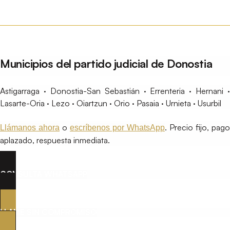
Municipios del partido judicial de Donostia
Astigarraga · Donostia-San Sebastián · Errenteria · Hernani ·
Lasarte-Oria · Lezo · Oiartzun · Orio · Pasaia · Urnieta · Usurbil
o
. Precio fijo, pago
Llámanos ahora
escríbenos por WhatsApp
aplazado, respuesta inmediata.
CONSULTA WHATSAPP
LLAME SIN COMPROMISO