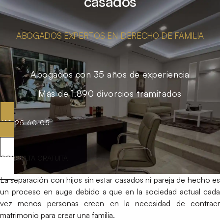
casados
ABOGADOS EXPERTOS EN DERECHO DE FAMILIA
Abogados con 35 años de experiencia
Más de 1.890 divorcios tramitados
619 25 60 05
CONSULTA GRATUITA
La separación con hijos sin estar casados ni pareja de hecho es
un proceso en auge debido a que en la sociedad actual cada
vez menos personas creen en la necesidad de contraer
matrimonio para crear una familia.