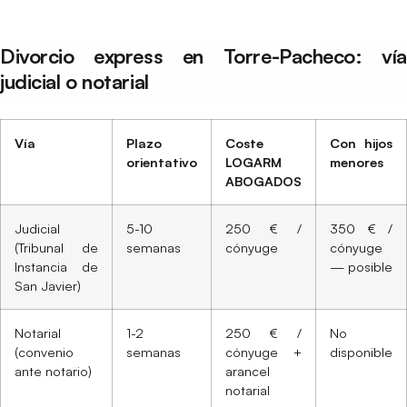
Divorcio express en Torre-Pacheco: vía
judicial o notarial
Vía
Plazo
Coste
Con hijos
orientativo
LOGARM
menores
ABOGADOS
Judicial
5-10
250 € /
350 € /
(Tribunal de
semanas
cónyuge
cónyuge
Instancia de
— posible
San Javier)
Notarial
1-2
250 € /
No
(convenio
semanas
cónyuge +
disponible
ante notario)
arancel
notarial