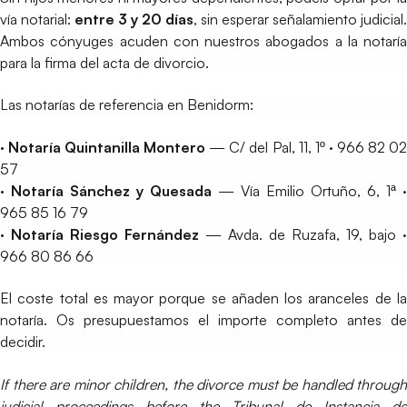
vía notarial:
entre 3 y 20 días
, sin esperar señalamiento judicial.
Ambos cónyuges acuden con nuestros abogados a la notaría
para la firma del acta de divorcio.
Las notarías de referencia en Benidorm:
· Notaría Quintanilla Montero
— C/ del Pal, 11, 1º · 966 82 0
57
· Notaría Sánchez y Quesada
— Vía Emilio Ortuño, 6, 1ª ·
965 85 16 79
· Notaría Riesgo Fernández
— Avda. de Ruzafa, 19, bajo ·
966 80 86 66
El coste total es mayor porque se añaden los aranceles de la
notaría. Os presupuestamos el importe completo antes de
decidir.
If there are minor children, the divorce must be handled through
judicial proceedings before the Tribunal de Instancia de