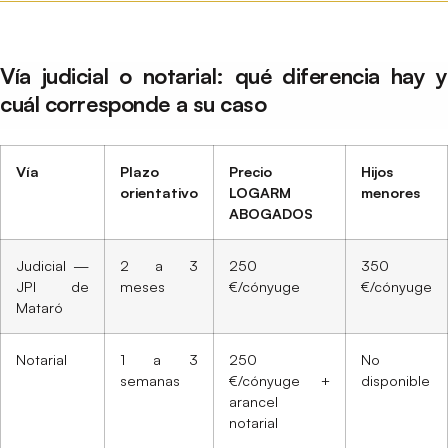
Vía judicial o notarial: qué diferencia hay y
cuál corresponde a su caso
Vía
Plazo
Precio
Hijos
orientativo
LOGARM
menores
ABOGADOS
Judicial —
2 a 3
250
350
JPI de
meses
€/cónyuge
€/cónyuge
Mataró
Notarial
1 a 3
250
No
semanas
€/cónyuge +
disponible
arancel
notarial