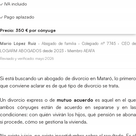
✓ IVA incluido
✓ Pago aplazado
Precio: 350 € por cónyuge
Mario López Ruiz
· Abogado de familia · Colegiado nº 7745 · CEO d
LOGARM ABOGADOS desde 2023 · Miembro AEAFA
Revisado y verificado: mayo 2026
Si está buscando un abogado de divorcio en Mataró, lo primero
que conviene aclarar es de qué tipo de divorcio se trata.
Un divorcio express o de
mutuo acuerdo
es aquel en el qu
ambos cónyuges están de acuerdo en separarse y en las
condiciones: con quién vivirán los hijos, qué pensión se abona
si procede, cómo se gestiona la vivienda.
No existe juicio, no existe incertidumbre sobre el resultado. Es el