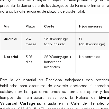
presentar la demanda ante los Juzgados de Familia o firmar ante
notario. La diferencia es de plazo y de coste total.
Vía
Plazo
Coste
Hijos menores
Judicial
2-4
250€/cónyuge
Sí
meses
todo incluido
(350€/cónyuge)
Notarial
3-15
250€/cónyuge +
No permitida
días
honorarios
notariales
Para la vía notarial en Badalona trabajamos con notarías
habilitadas para escrituras de divorcio conforme al derecho
catalán, con las que conocemos su forma de operar y los
tiempos de tramitación, estas son: la Notaría de
Elvira
Valcárcel Cartagena
, situada en la Calle del Temple, 5
(teléfono 931 59 11 63), destacada por su rapidez y trato