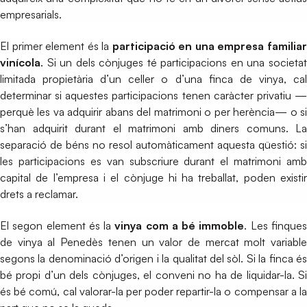
empresarials.
El primer element és la
participació en una empresa familia
vinícola
. Si un dels cònjuges té participacions en una societat
limitada propietària d’un celler o d’una finca de vinya, cal
determinar si aquestes participacions tenen caràcter privatiu —
perquè les va adquirir abans del matrimoni o per herència— o si
s’han adquirit durant el matrimoni amb diners comuns. La
separació de béns no resol automàticament aquesta qüestió: si
les participacions es van subscriure durant el matrimoni amb
capital de l’empresa i el cònjuge hi ha treballat, poden existir
drets a reclamar.
El segon element és la
vinya com a bé immoble
. Les finque
de vinya al Penedès tenen un valor de mercat molt variable
segons la denominació d’origen i la qualitat del sòl. Si la finca és
bé propi d’un dels cònjuges, el conveni no ha de liquidar-la. Si
és bé comú, cal valorar-la per poder repartir-la o compensar a la