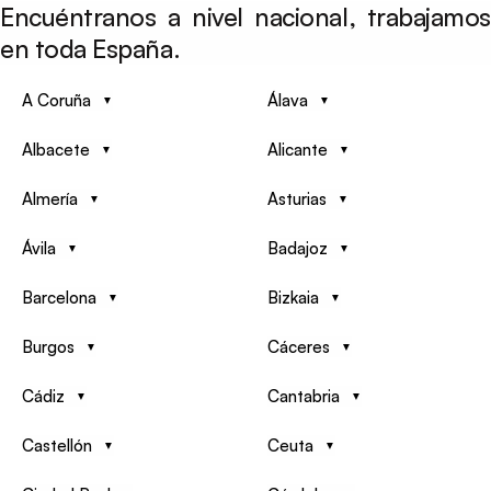
Encuéntranos a nivel nacional, trabajamos
en toda España.
A Coruña
Álava
Albacete
Alicante
Almería
Asturias
Ávila
Badajoz
Barcelona
Bizkaia
Burgos
Cáceres
Cádiz
Cantabria
Castellón
Ceuta