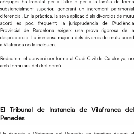
cònjuges ha treballat per a l’altre o per a la família de forma
substancialment superior, generant un increment patrimonial
diferencial. En la pràctica, la seva aplicació als divorcios de mutu
acord és poc freqüent; la jurisprudència de l’Audiència
Provincial de Barcelona exigeix una prova rigorosa de la
desproporció. La immensa majoria dels divorcis de mutu acord
a Vilafranca no la inclouen.
Redactem el conveni conforme al Codi Civil de Catalunya, no
amb formularis del dret comú.
El Tribunal de Instancia de Vilafranca del
Penedès
Els divorcis a Vilafranca del Penedès es tramiten davant el