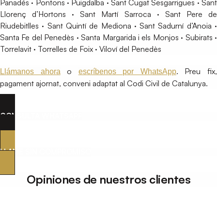
Panadés · Pontons · Puigdalba · Sant Cugat Sesgarrigues · Sant
Llorenç d’Hortons · Sant Martí Sarroca · Sant Pere de
Riudebitlles · Sant Quintí de Mediona · Sant Sadurní d’Anoia ·
Santa Fe del Penedès · Santa Margarida i els Monjos · Subirats ·
Torrelavit · Torrelles de Foix · Viloví del Penedès
o
. Preu fix
Llámanos ahora
escríbenos por WhatsApp
pagament ajornat, conveni adaptat al Codi Civil de Catalunya.
CONSULTA WHATSAPP
LLAME SIN COMPROMISO
Opiniones de nuestros clientes