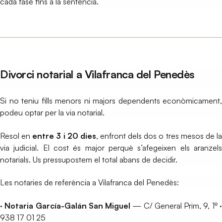
cada fase fins a la sentència.
Divorci notarial a Vilafranca del Penedès
Si no teniu fills menors ni majors dependents econòmicament,
podeu optar per la via notarial.
Resol en
entre 3 i 20 dies
, enfront dels dos o tres mesos de l
via judicial. El cost és major perquè s’afegeixen els aranzels
notarials. Us pressupostem el total abans de decidir.
Les notaries de referència a Vilafranca del Penedès:
· Notaria García-Galán San Miguel
— C/ General Prim, 9, 1º 
938 17 01 25