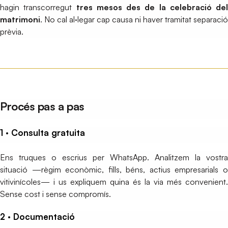
hagin transcorregut
tres mesos des de la celebració del
matrimoni
. No cal al·legar cap causa ni haver tramitat separació
prèvia.
Procés pas a pas
1 · Consulta gratuita
Ens truques o escrius per WhatsApp. Analitzem la vostra
situació —règim econòmic, fills, béns, actius empresarials o
vitivinícoles— i us expliquem quina és la via més convenient.
Sense cost i sense compromís.
2 · Documentació