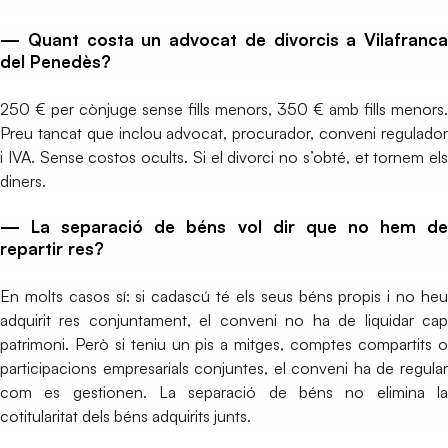
— Quant costa un advocat de divorcis a Vilafranca
del Penedès?
250 € per cònjuge sense fills menors, 350 € amb fills menors.
Preu tancat que inclou advocat, procurador, conveni regulador
i IVA. Sense costos ocults. Si el divorci no s’obté, et tornem els
diners.
— La separació de béns vol dir que no hem de
repartir res?
En molts casos sí: si cadascú té els seus béns propis i no heu
adquirit res conjuntament, el conveni no ha de liquidar cap
patrimoni. Però si teniu un pis a mitges, comptes compartits o
participacions empresarials conjuntes, el conveni ha de regular
com es gestionen. La separació de béns no elimina la
cotitularitat dels béns adquirits junts.