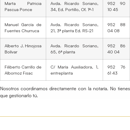
Marta Patricia
Avda. Ricardo Soriano,
952 90
Pascua Ponce
34, Ed. Portillo, Of. 1ª-1
10 45
Manuel García de
Avda. Ricardo Soriano,
952 88
Fuentes Churruca
21, 3ª planta Ed. RS-21
04 08
Alberto J. Hinojosa
Avda. Ricardo Soriano,
952 86
Bolívar
65, 6ª planta
40 04
Filiberto Carrillo de
C/ María Auxiliadora, 1,
952 76
Albornoz Fisac
entreplanta
61 43
Nosotros coordinamos directamente con la notaría. No tienes
que gestionarlo tú.