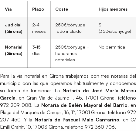
Vía
Plazo
Coste
Hijos menores
Judicial
2-4
250€/cónyuge
Sí
(Girona)
meses
todo incluido
(350€/cónyuge)
Notarial
3-15
250€/cónyuge +
No permitida
(Girona)
días
honorarios
notariales
Para la vía notarial en Girona trabajamos con tres notarías del
municipio con las que operamos habitualmente y conocemos
su forma de funcionar. La
Notaría de José María Mate
García
, en Gran Via de Jaume I, 45, 17001 Girona, teléfono
972 209 008. La
Notaría de Belén Mayoral del Barrio
, en
Plaça del Marquès de Camps, 16, 1º, 17001 Girona, teléfono 972
207 450. Y la
Notaría de Pascual Malo Cantarino
, en C
Emili Grahit, 10, 17003 Girona, teléfono 972 360 706.